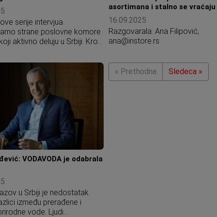
kompaniji AD Podunavlje.
asortimana i stalno se vraćaju
25
16.09.2025
ove serije intervjua
Razgovarala: Ana Filipović,
ljamo strane poslovne komore
ana@instore.rs
koji aktivno deluju u Srbiji. Kroz
 sa njihovim predstavnicima
 kako podržavaju svoje
oprinose poslovnoj klimi i
« Prethodna
Sledeca »
vrata ka međunarodnim
rđević: VODAVODA je odabrala
25
azov u Srbiji je nedostatak
azlici između prerađene i
rirodne vode. Ljudi