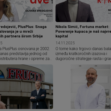
redojević, PlusPlus: Snaga
Nikola Simić, Fortuna market:
lovanja je u mreži
Poverenje kupaca je naš najvre
ih partnera širom Srbije
kapital
25
14.11.2025
 PlusPlus osnovana je 2002.
O tome kako trgovci danas bala
danas predstavlja jednog od
između kratkoročnih izazova i
istributera hrane i opreme za
dugoročne strategije rasta i gra
imce u Srbiji, koji sarađuje sa
poverenja potrošača, prilikama z
et šopovima, veterinarskim
pogledima na budućnost sektor
a i ambulantama širom zemlje.
razgovarali smo sa Nikolom Si
uzivni distributer brenda
komercijalnim direktorom Fortu
et Foods, PlusPlus je od
marketa. Prema njegovom mišlje
četka aktivno učestvovao u
inovativna ponuda, digitalna
maćeg tržišta i realizaciji
transformacija i operativna izvr
investicija, uključujući izgradnju
vodiće ih i u budućnosti putem 
nog pogona Farmina Pet
Kako dodaje, ceo sektor će
điji. Kroz distributivne centre u
napredovati ako njegovi akteri 