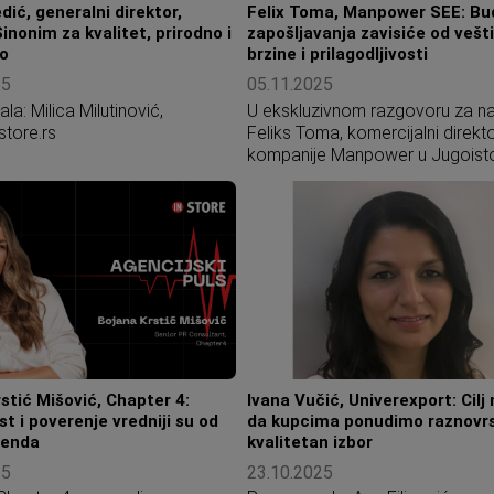
 Novom Sadu i Nišu,
posvećeni potrošaču i neguju fer
ić, generalni direktor,
Felix Toma, Manpower SEE: B
 obezbeđuje širok asortiman
odgovornu tržišnu konkurenciju.
Sinonim za kvalitet, prirodno i
zapošljavanja zavisiće od vešt
 i brzu dostavu partnerima
o
brzine i prilagodljivosti
je. O poslovanju i rastu
25
05.11.2025
 razgovarali smo sa Oliverom
a: Milica Milutinović,
U ekskluzivnom razgovoru za na
ić, key account menadžerkom
store.rs
Feliks Toma, komercijalni direkt
paniji.
kompanije Manpower u Jugoist
Evropi, objašnjava kako globalni
trendovi menjaju tržište rada u
Jugoistočnoj Evropi i zašto kom
moraju da preispitaju načine
zapošljavanja kadrova pre nego
bude prekasno.
stić Mišović, Chapter 4:
Ivana Vučić, Univerexport: Cilj
t i poverenje vredniji su od
da kupcima ponudimo raznovrs
renda
kvalitetan izbor
25
23.10.2025